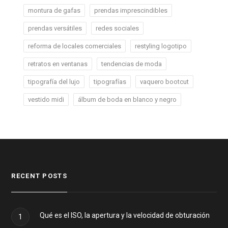
montura de gafas
prendas imprescindibles
prendas versátiles
redes sociales
reforma de locales comerciales
restyling logotipo
retratos en ventanas
tendencias de moda
tipografía del lujo
tipografías
vaquero bootcut
vestido midi
álbum de boda en blanco y negro
RECENT POSTS
Qué es el ISO, la apertura y la velocidad de obturación
1