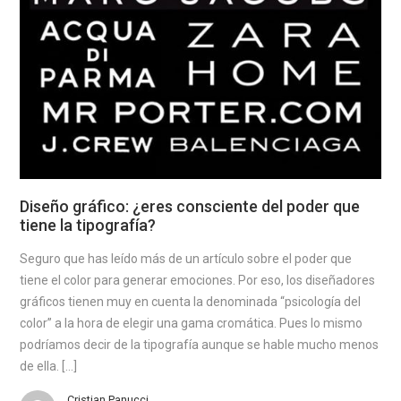
Diseño gráfico: ¿eres consciente del poder que
tiene la tipografía?
Seguro que has leído más de un artículo sobre el poder que
tiene el color para generar emociones. Por eso, los diseñadores
gráficos tienen muy en cuenta la denominada “psicología del
color” a la hora de elegir una gama cromática. Pues lo mismo
podríamos decir de la tipografía aunque se hable mucho menos
de ella. […]
Cristian Panucci