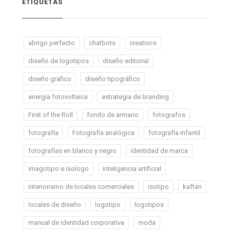
ETIQUETAS
abrigo perfecto
chatbots
creativos
diseño de logotipos
diseño editorial
diseño grafico
diseño tipográfico
energía fotovoltaica
estrategia de branding
First of the Roll
fondo de armario
fotografos
fotografía
Fotografía analógica
fotografía infantil
fotografías en blanco y negro
identidad de marca
imagotipo e isologo
inteligencia artificial
interiorismo de locales comerciales
isotipo
kaftán
locales de diseño
logotipo
logotipos
manual de identidad corporativa
moda