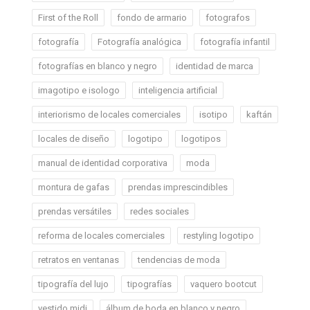
First of the Roll
fondo de armario
fotografos
fotografía
Fotografía analógica
fotografía infantil
fotografías en blanco y negro
identidad de marca
imagotipo e isologo
inteligencia artificial
interiorismo de locales comerciales
isotipo
kaftán
locales de diseño
logotipo
logotipos
manual de identidad corporativa
moda
montura de gafas
prendas imprescindibles
prendas versátiles
redes sociales
reforma de locales comerciales
restyling logotipo
retratos en ventanas
tendencias de moda
tipografía del lujo
tipografías
vaquero bootcut
vestido midi
álbum de boda en blanco y negro