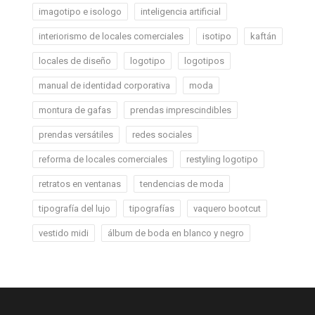
imagotipo e isologo
inteligencia artificial
interiorismo de locales comerciales
isotipo
kaftán
locales de diseño
logotipo
logotipos
manual de identidad corporativa
moda
montura de gafas
prendas imprescindibles
prendas versátiles
redes sociales
reforma de locales comerciales
restyling logotipo
retratos en ventanas
tendencias de moda
tipografía del lujo
tipografías
vaquero bootcut
vestido midi
álbum de boda en blanco y negro