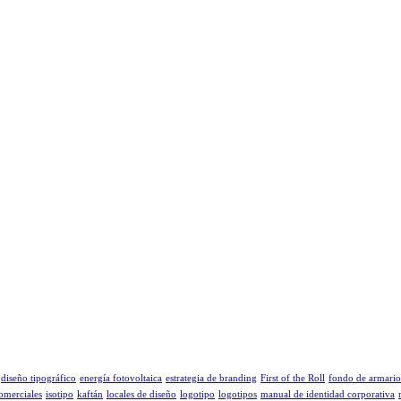
diseño tipográfico
energía fotovoltaica
estrategia de branding
First of the Roll
fondo de armario
comerciales
isotipo
kaftán
locales de diseño
logotipo
logotipos
manual de identidad corporativa