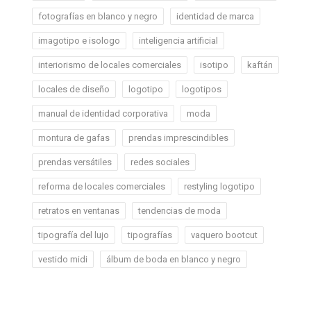
fotografías en blanco y negro
identidad de marca
imagotipo e isologo
inteligencia artificial
interiorismo de locales comerciales
isotipo
kaftán
locales de diseño
logotipo
logotipos
manual de identidad corporativa
moda
montura de gafas
prendas imprescindibles
prendas versátiles
redes sociales
reforma de locales comerciales
restyling logotipo
retratos en ventanas
tendencias de moda
tipografía del lujo
tipografías
vaquero bootcut
vestido midi
álbum de boda en blanco y negro