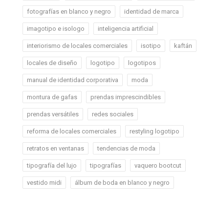
fotografías en blanco y negro
identidad de marca
imagotipo e isologo
inteligencia artificial
interiorismo de locales comerciales
isotipo
kaftán
locales de diseño
logotipo
logotipos
manual de identidad corporativa
moda
montura de gafas
prendas imprescindibles
prendas versátiles
redes sociales
reforma de locales comerciales
restyling logotipo
retratos en ventanas
tendencias de moda
tipografía del lujo
tipografías
vaquero bootcut
vestido midi
álbum de boda en blanco y negro