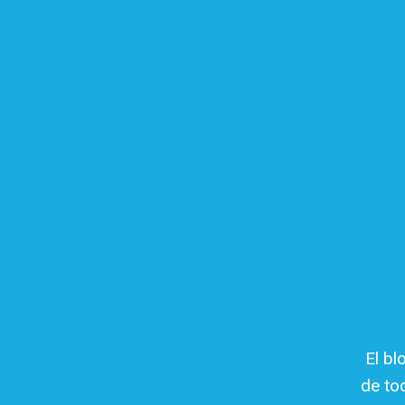
El bl
de to