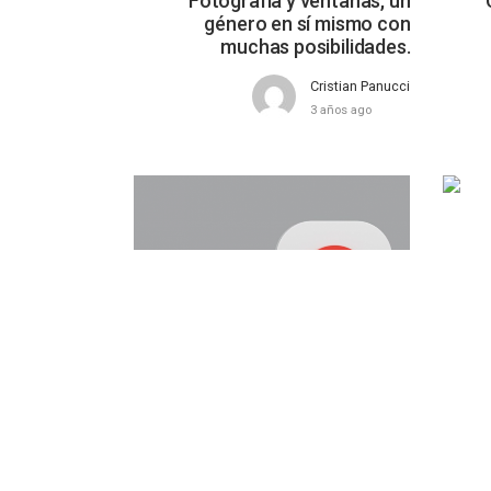
Fotografía y ventanas, un
género en sí mismo con
muchas posibilidades.
Cristian Panucci
3 años ago
C
LOGOTIPOS
¿Cuándo rediseñar el logotipo
de tu marca o negocio?
Cristian Panucci