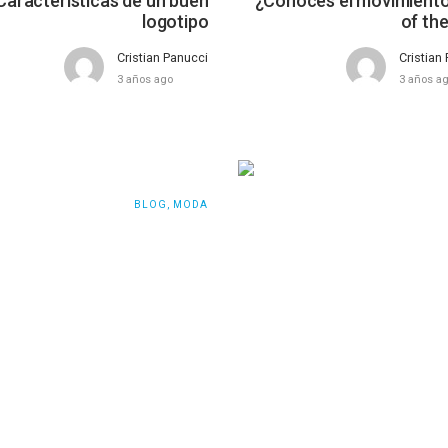
Características de un buen
¿Conoces el movimiento
logotipo
of the
Cristian Panucci
Cristian
3 años ago
3 años a
BLOG
,
MODA
onsejos para elegir tu ropa
Así acertarás al compr
interior
Cristian Panucci
Cristian
4 años ago
4 años a