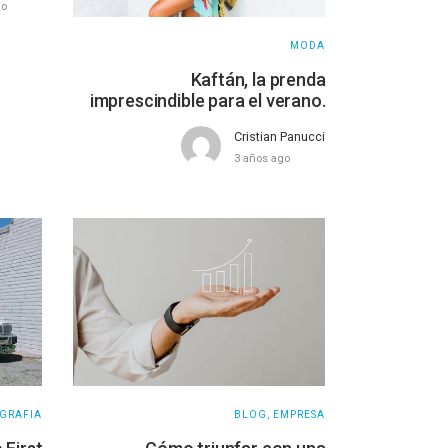
go
MODA
Kaftán, la prenda
imprescindible para el verano.
Cristian Panucci
3 años ago
GRAFIA
BLOG
,
EMPRESA