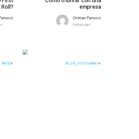
 First
Cómo triunfar con una
 Roll?
empresa
 Panucci
Cristian Panucci
go
4 años ago
MODA
BLOG
,
FOTOGRAFIA
ar una
Cómo elegir el mejor equipo de
falda
fotografía
 Panucci
Cristian Panucci
go
4 años ago