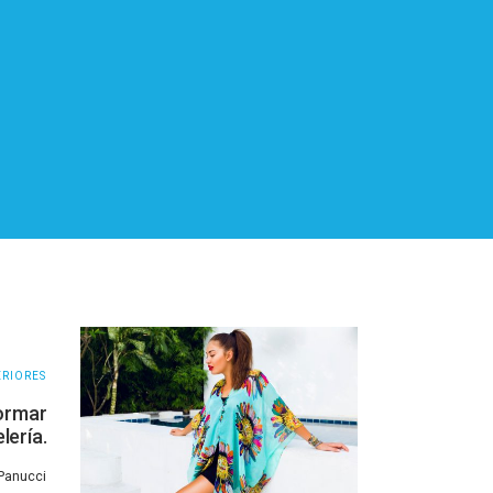
ERIORES
ormar
lería.
 Panucci